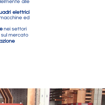
edelmente alle
uadri elettrici
i macchine ed
le
nei settori
à sul mercato
mazione