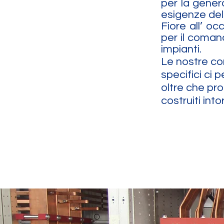
per la genera
esigenze del 
Fiore all’ oc
per il coman
impianti.
Le nostre co
specifici ci
oltre che pr
costruiti int