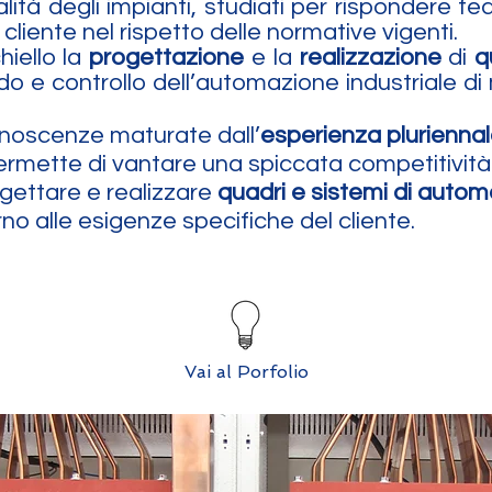
lità degli impianti, studiati per rispondere f
cliente nel rispetto delle normative vigenti.
chiello la
progettazione
e la
realizzazione
di
q
do e controllo dell’automazione industriale d
noscenze maturate dall’
esperienza plurienna
 permette di vantare una spiccata competitivit
ogettare e realizzare
quadri e sistemi di auto
orno alle esigenze specifiche del cliente.
Vai al Porfolio